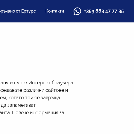
+359 883 47 77 35
ръчано от Ертурс
Контакти
раняват чрез Интернет браузера
осещавате различни сайтове и
ем, когато той се завръща
 да запаметяват
айта. Повече информация за