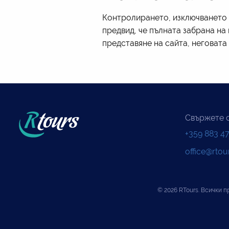
Контролирането, изключването 
предвид, че пълната забрана на
представяне на сайта, неговат
Свържете с
+359 883 47
office@rtou
© 2026 RTours. Всички п