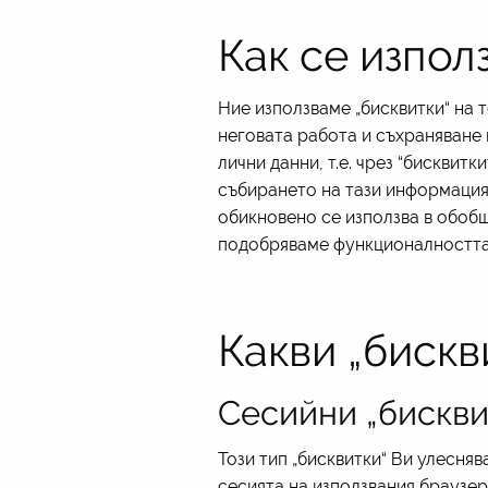
Как се изпол
Ние използваме „бисквитки“ на 
неговата работа и съхраняване 
лични данни, т.е. чрез “бисквит
събирането на тази информация 
обикновено се използва в обобщ
подобряваме функционалността 
Какви „бискв
Сесийни „бискви
Този тип „бисквитки“ Ви улесня
сесията на използвания браузер