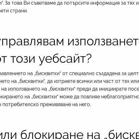
“. За това Ви съветваме да потърсите информация за тях и
ети страни.
управлявам използванет
от този уебсайт?
авлението на „бисквитки“ от специално създадена за целт
то на „бисквитки“, да изтриете всички или част от тях ил
на използването на „бисквитки“ преди да инициирате пос
окирането на „бисквитки“ може да повлияе неблагоприятн
о потребителско преживяване на него.
ли блокиране на „биск