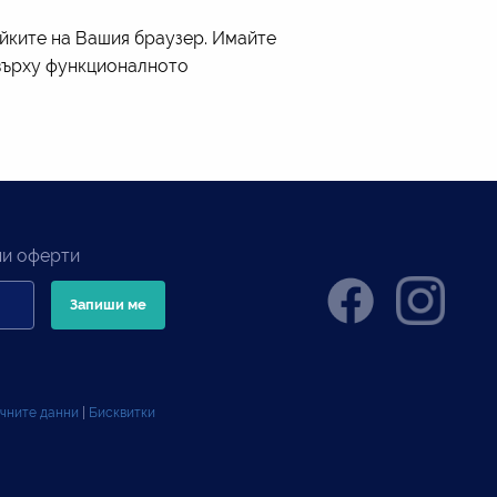
йките на Вашия браузер. Имайте
 върху функционалното
ни оферти
ичните данни
|
Бисквитки