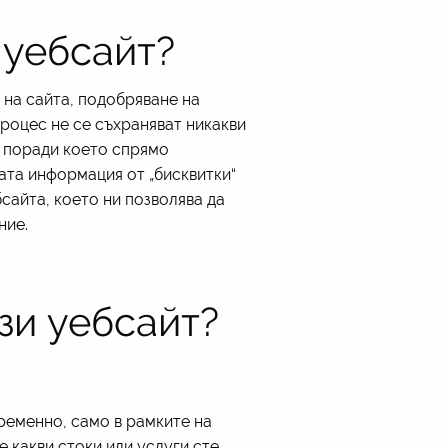
и уебсайт?
 на сайта, подобряване на
роцес не се съхраняват никакви
т, поради което спрямо
ата информация от „бисквитки“
сайта, което ни позволява да
ние.
ози уебсайт?
временно, само в рамките на
е какви стоки или услуги сте