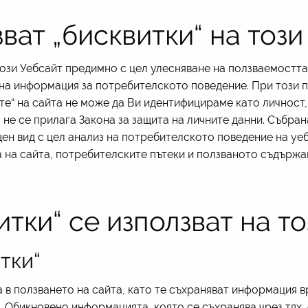
зват „бисквитки“ на тоз
този Уебсайт предимно с цел улесняване на ползваемостта
на информация за потребителското поведение. При този п
ките“ на сайта не може да Ви идентифицираме като личнос
не се прилага Закона за защита на личните данни. Събран
ен вид с цел анализ на потребителското поведение на уеб
на сайта, потребителските пътеки и ползваното съдържа
итки“ се използват на т
тки“
ва в ползването на сайта, като те съхраняват информация 
. Обикновено информацията, която се съхранява чрез тях, 