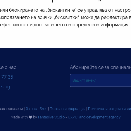
или блокирането на „бисквитките“ се управлява от настро
 използването на всички „бисквитки“, може да рефлектира
а ефективност и достъпването на определена информация.
е с нас
Абонирайте се за специал
 77 35
rs.bg
рава запазени. |
За нас
|
Блог
|
Полезна информация
|
Политика за защита на л
Made with
by
Fantasive Studio
-
UX/UI and development agency