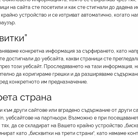
ици на сайта сте посетили и как сте стигнали до дадена и
крайно устройство и се изтриват автоматично, когато на
раузър.
витки”
раняваме конкретна информация за сърфирането, като на
те достигнали до уебсайта, какви страници сте прегледали
 през този уебсайт. Проследяването на тази информация, 
ително да коригираме грешки и да разширяваме съдържани
оред конкретното им предназначение.
рета страна
и към други сайтове или вградено съдържание от други с
edIn, уебсайтове на партньори. Възможно е при посещаване
тях, да се складират на Вашето крайно устройство „бискв
инират като „бисквитки на трети страни“, като нямаме ко