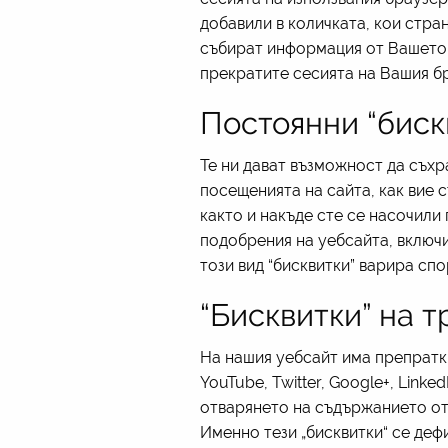
добавили в количката, кои стран
събират информация от Вашето 
прекратите сесията на Вашия б
Постоянни “биск
Те ни дават възможност да съх
посещенията на сайта, как вие с
както и накъде сте се насочили
подобрения на уебсайта, включ
този вид “бисквитки” варира сп
“Бисквитки” на т
На нашия уебсайт има препратк
YouTube, Twitter, Google+, Link
отварянето на съдържанието от 
Именно тези „бисквитки“ се деф