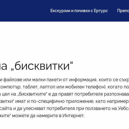
Екскурзии и почивки с Ертурс
Препо
а „бисквитки“
ви файлове или малки пакети от информация, които се съх
омпютър, таблет, лаптоп или мобилен телефон), когато п
 цел на „бисквитките“ е да правят потребителя разпознава
квитки“ имат и по-специфично приложение, като например
айта и да улесняват потребителя при ползването на Уебс
ките“ можете да намерите в Интернет.