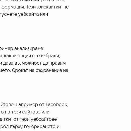
нформация. Тези „бисквитки“ не
пуснете уебсайта или
пример анализиране
, какви опции сте избрали,
ни дава възможност да правим
ето. Срокът на съхранение на
айтове, например от Facebook,
то на тези сайтове или
итки“ от тези уебсайтове.
нтрол върху генерирането и